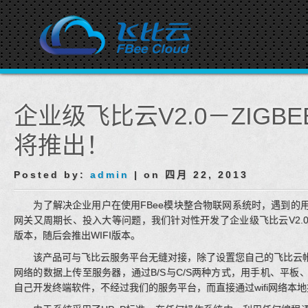
企业级飞比云V2.0－ZIG
将推出！
Posted by:
admin
| on 四月 22, 2013
为了解决企业用户在使用FBee模块整合物联网系统时，遇到的
网关又周期长、投入大等问题，我们针对性开发了企业级飞比云V2.0：
版本，随后会推出WIFI版本。
该产品可与飞比云服务平台无缝对接，除了设置您自己的飞比云帐号外
网络的数据上传至服务器，通过B/S与C/S两种方式，用手机、平
自己开发终端软件，不经过我们的服务平台，而直接通过wifi网络本地控