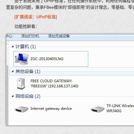
由于系统采用了UPnP标准，在任何操作系统中，利用任何编程
置复杂的问题，秉承FBee模块的“即插即用”的设计理念，零基础、
[扩展阅读：UPnP标准]
功能抢鲜看：