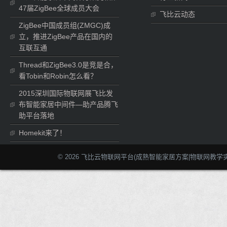
47届ZigBee全球成员大会
飞比云动态
ZigBee中国成员组(ZMGC)成
立，推进ZigBee产品在国内的
互联互通
Thread和ZigBee3.0是竞是合，
看Tobin和Robin怎么看？
2015深圳国际物联网展飞比发
布智能家居中间件—助产品腾飞
助平台落地
Homekit来了！
© 2026 飞比云物联网平台(成熟智能家居方案|物联网教学实训系统